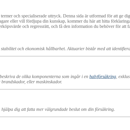
rmer och specialiserade uttryck. Denna sida är utformad för att ge dig e
re eller vill fördjupa din kunskap, kommer du här att hitta förklaringar
terköpsvärde och regressrätt, och få den information du behöver för att f
 stabilitet och ekonomisk hållbarhet. Aktuarier bistår med att identifier
 beskriva de olika komponenterna som ingår i en
halvförsäkring
, exklu
er brandskador, eller maskinskador.
hjälpa dig att fatta mer välgrundade beslut om din försäkring.