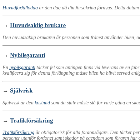
Huvudförfallodag
är den dag då din försäkring förnyas. Detta datum sp
→
Huvudsaklig brukare
Den huvudsaklig brukaren är personen som främst använder bilen, oavs
→
Nybilsgaranti
En
nybilsgaranti
täcker fel som antingen finns vid leverans av en fabr
kvalificera sig för denna förlängning måste bilen ha blivit servad enli
→
Självrisk
Självrisk är den
kostnad
som du själv måste stå för varje gång en skad
→
Trafikförsäkring
Trafikförsäkring
är obligatorisk för alla fordonsägare. Den täcker pe
personer utanför fordonet samt skador på egendom som föraren har o