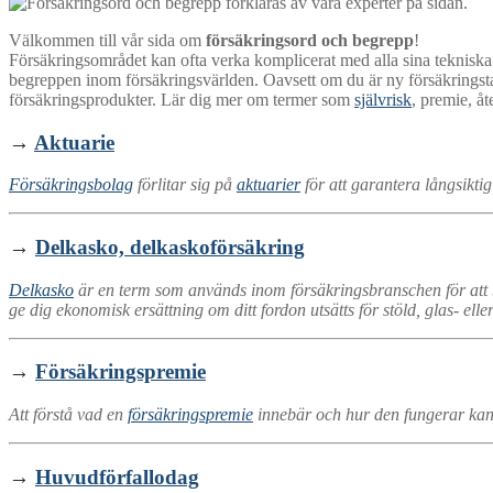
Välkommen till vår sida om
försäkringsord och begrepp
!
Försäkringsområdet kan ofta verka komplicerat med alla sina tekniska te
begreppen inom försäkringsvärlden. Oavsett om du är ny försäkringstaga
försäkringsprodukter. Lär dig mer om termer som
självrisk
, premie, å
→
Aktuarie
Försäkringsbolag
förlitar sig på
aktuarier
för att garantera långsiktig
→
Delkasko, delkaskoförsäkring
Delkasko
är en term som används inom försäkringsbranschen för att
ge dig ekonomisk ersättning om ditt fordon utsätts för stöld, glas- ell
→
Försäkringspremie
Att förstå vad en
försäkringspremie
innebär och hur den fungerar kan 
→
Huvudförfallodag