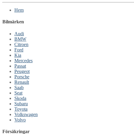
Hem
Bilmärken
Audi
BMW
Citroen
Ford
Kia
Mercedes
Passat
Peugeot
Porsche
Renault
Saab
Seat
Skoda
Subaru
Toyota
Volkswagen
Volvo
Försäkringar