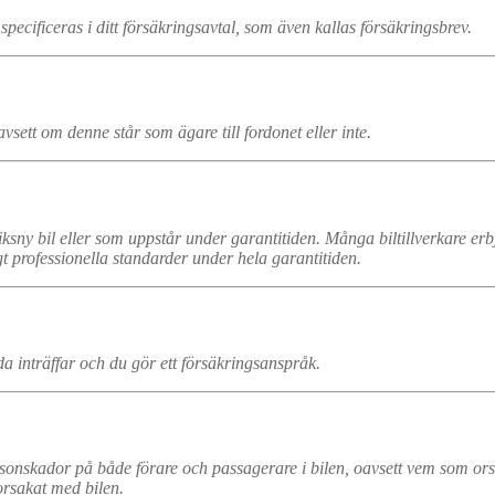
ecificeras i ditt försäkringsavtal, som även kallas försäkringsbrev.
ett om denne står som ägare till fordonet eller inte.
iksny bil eller som uppstår under garantitiden. Många biltillverkare er
gt professionella standarder under hela garantitiden.
a inträffar och du gör ett försäkringsanspråk.
rsonskador på både förare och passagerare i bilen, oavsett vem som or
rsakat med bilen.